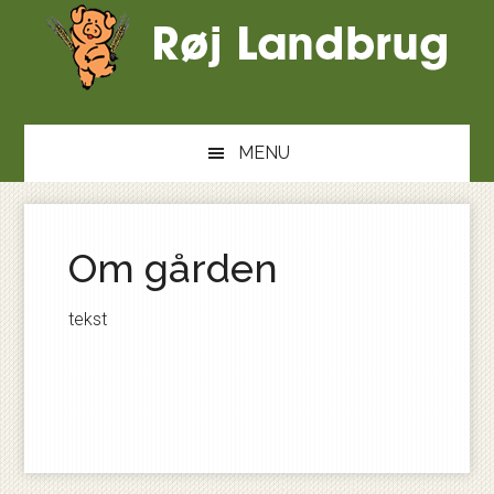
Skip
til
indhold
MENU
Om gården
tekst