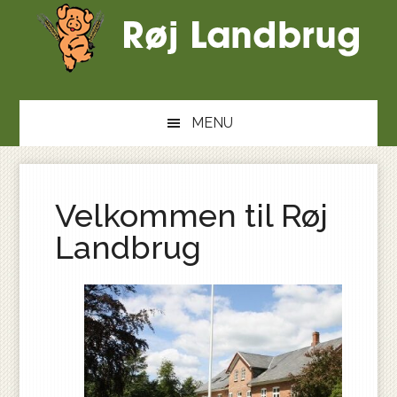
Skip
til
indhold
MENU
Velkommen til Røj
Landbrug