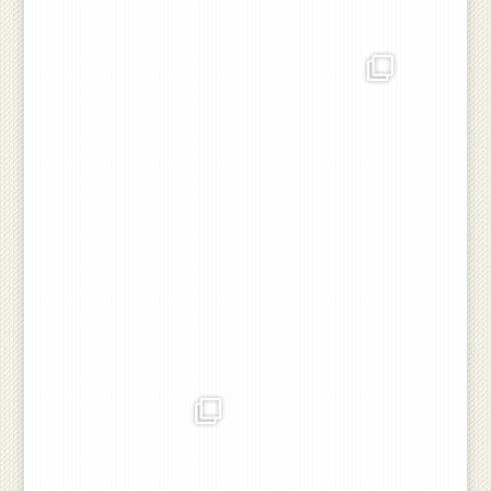
rojlandbrug
Den årlige jagt på Røjgård
Dec 1
rojlandbrug
rojlandbrug
Årets Firmatur med Røj
Vi søger ny medarbejder til
Landbrug. Vi fik en super
vores farestald.
rundvisning på My Garage
af Lars Paugan og spiste
Må meget gerne deles, tak.
lækker mad bagefter 👍❤️