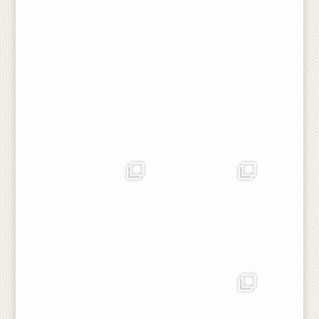
🇩🇰🌾🚜🐖💪
Sep 24
Nov 12
rojlandbrug
rojlandbrug
Den dårligste høst
Årets havregryn er sikret.
nogensinde! Men endelig er
Tillykke til danskerne, så er
den kommet i hus. Tak for
morgenmaden klar 👍❤️
en fantastisk indsats og for
🇩🇰🌾🚜🐖💪 Velbekomme
at holde modet oppe i en
#røjlandbrug #nogetatleveaf
svær høst til alle der har
#nogetatlevefor
hjulpet 👍❤️🇩🇰🌾🚜🐖💪
#røjlandbrug
...
Aug 28
Sep 2
rojlandbrug
rojlandbrug
Så løb vi tør for moden korn!
Så er frøhøsten 2024 i hus.
Men så kan vi jo så
Super fin kvalitet, umildbart
efterafgrøder og køre halm
et ok udbytte. Nu gælder det
ind 👍❤️🇩🇰🌾🚜🐖💪
rapsen. Vi startede ud i
8,8% Vand så det tegner
godt. Udbyttet ser ikke for
prangende ud men vi er
Aug 20
glade for at
...
Aug 1
rojlandbrug
I går aftes afsluttede vi Hvede høsten 2024, og i nat havde
vi voldsomt vejr, hvilket resulterede i at en halmballe gik i
brand her til morgen 😱 Regnmåleren viser 37 mm fra i