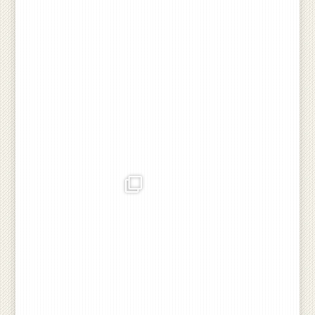
nat 👍❤️🇩🇰🌾🚜🐖💪
...
Aug 14
rojlandbrug
rojlandbrug
Så starter høsten 2024 💪
Høst hjælp og alt mulig
lidt grønt og lidt vådt, men
medarbejder søges
nu er vi i gang. Rajgræssen
ser fornuftig ud. God høst
til alle og pas på hinanden
Jun 24
👍🇩🇰❤️🌾🚜🐖💪
#røjlandbrug #nogetatleveaf
#nogetatlevefor
Jul 30